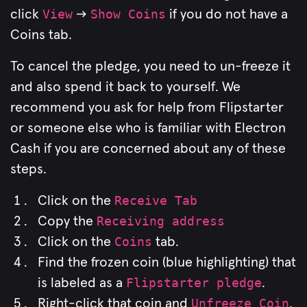
click
View
-->
Show Coins
if you do not have a
Coins tab.
To cancel the pledge, you need to un-freeze it
and also spend it back to yourself. We
recommend you ask for help from Flipstarter
or someone else who is familiar with Electron
Cash if you are concerned about any of these
steps.
Click on the
Receive Tab
Copy the
Receiving address
Click on the
Coins
tab.
Find the frozen coin (blue highlighting) that
is labeled as a
Flipstarter pledge
.
Right-click that coin and
Unfreeze Coin
.